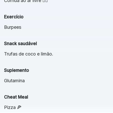
Corrida ao ar livre 🏃‍♀
Exercício
Burpees
Snack saudável
Trufas de coco e limão.
Suplemento
Glutamina
Cheat Meal
Pizza 🍕