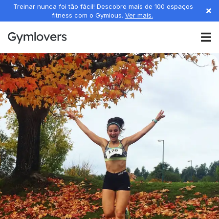
Treinar nunca foi tão fácil! Descobre mais de 100 espaços
fitness com o Gymious.
Ver mais.