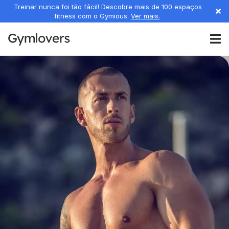
Treinar nunca foi tão fácil! Descobre mais de 100 espaços
fitness com o Gymious.
Ver mais.