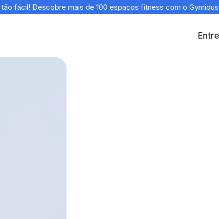
i tão fácil! Descobre mais de 100 espaços fitness com o Gymious
Entre